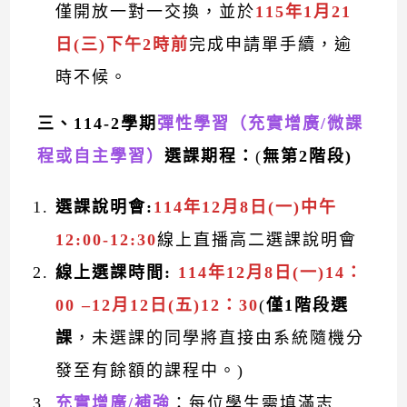
僅開放一對一交換，並於
115年1月21
日(三)下午2時前
完成申請單手續，逾
時不候。
三
、114-2學期
彈性學習
（充實
增廣/微課
程或自主學習）
選課期程：
(
無第2階段)
選課說明會:
114年12月8日(一)中午
12:00-12:30
線上直播高二選課說明會
線上選課時間:
114年12月8日(一)14：
00 –12月12日(五)12：30
(
僅1階段選
課
，未選課的同學將直接由系統隨機分
發至有餘額的課程中。)
充實增廣/補強
：每位學生需填滿志