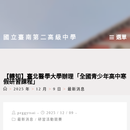
跳
轉
至
主
國立臺南第二高級中學
選單
要
內
容
【轉知】臺北醫學大學辦理「全國青少年高中寒
假研習課程」
>
2025 年
>
12 月
>
9 日
>
最新消息
Post
Post
peggytsai
2025 / 12 / 09
author:
published:
Post
最新消息
/
研習活動競賽
category: