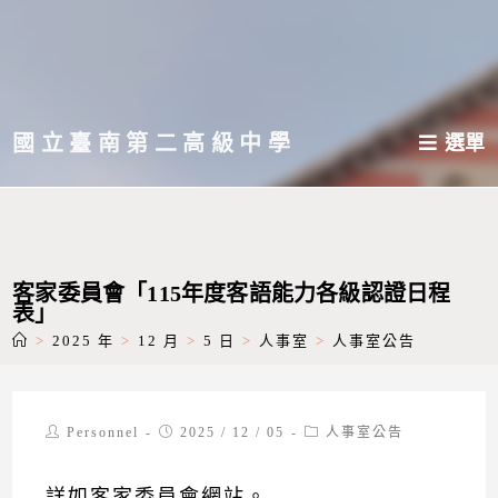
跳
轉
至
主
國立臺南第二高級中學
選單
要
內
容
客家委員會「115年度客語能力各級認證日程
表」
>
2025 年
>
12 月
>
5 日
>
人事室
>
人事室公告
Post
Post
Post
Personnel
2025 / 12 / 05
人事室公告
author:
published:
category:
詳如
客家委員會網站
。