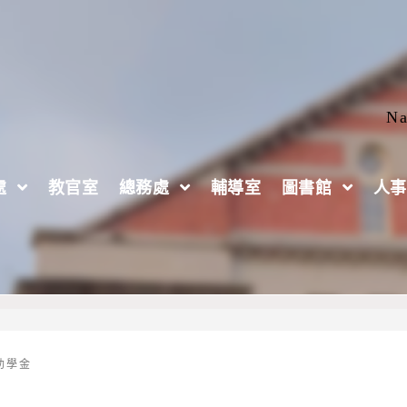
Na
處
教官室
總務處
輔導室
圖書館
人事
學金」【校內初審，收件截止日至114.12.26】
助學金