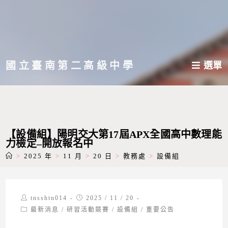
跳
轉
至
主
國立臺南第二高級中學
選單
要
內
容
【設備組】陽明交大第17屆APX全國高中數理能
力檢定–開放報名中
>
2025 年
>
11 月
>
20 日
>
教務處
>
設備組
Post
Post
tnsshtn014
2025 / 11 / 20
author:
published:
Post
最新消息
/
研習活動競賽
/
設備組
/
重要公告
category: