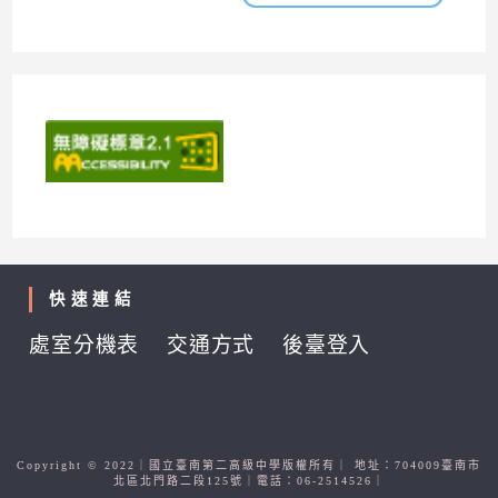
快速連結
處室分機表
交通方式
後臺登入
Copyright © 2022｜國立臺南第二高級中學版權所有｜ 地址：704009臺南市
北區北門路二段125號｜電話：06-2514526｜