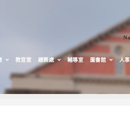
Na
處
教官室
總務處
輔導室
圖書館
人事
遊飛行技－技職見學遊程」