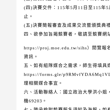
(四)決賽交件：115年5月11日至115年5
止。
(五)決賽簡報審查及成果交流暨頒獎典禮：
四、欲參加旨揭競賽者，敬請至競賽網
https://proj.moe.edu.tw/sihs
資訊。
五、如有組隊媒合之需求，師生得填具
https://forms.gle/p9RMvfYDA6
理相關媒合事宜。
六、活動聯絡人：國立政治大學洪小姐，（0
機69203。
七、隨函檢附競賽報名須知及海報，如