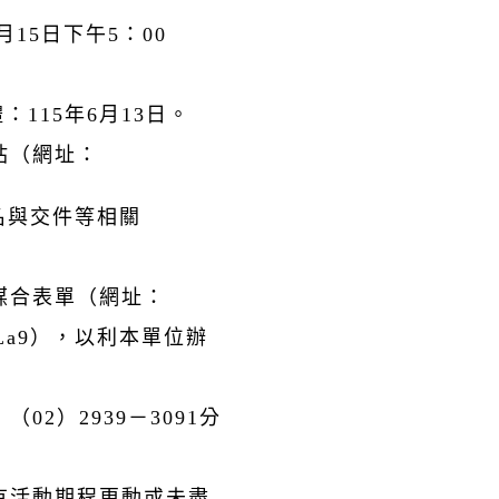
月15日下午5：00
115年6月13日。
站（網址：
）閱覽報名與交件等相關
媒合表單（網址：
Mq1VLa9），以利本單位辦
2）2939－3091分
有活動期程更動或未盡