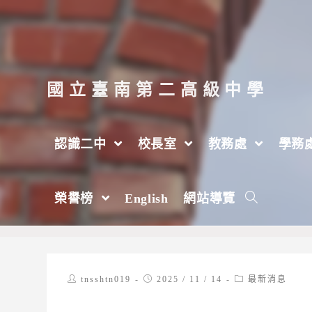
跳
轉
至
主
國立臺南第二高級中學
要
內
認識二中
校長室
教務處
學務
容
國立政治大學辦理114 學年度「全國人文
榮譽榜
English
網站導覽
>
2025 年
>
11 月
>
14 日
>
最新消息
Post
Post
Post
tnsshtn019
2025 / 11 / 14
最新消息
author:
published:
category: