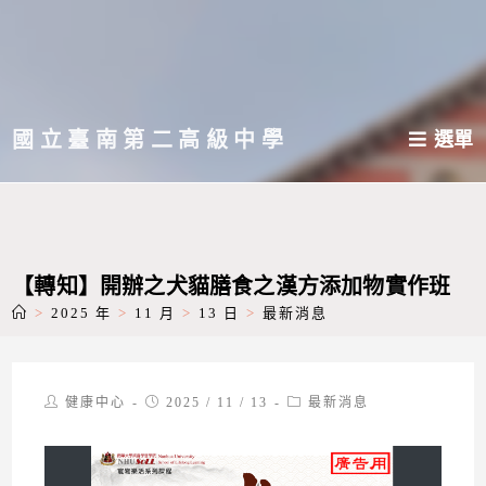
跳
轉
至
主
國立臺南第二高級中學
選單
要
內
容
【轉知】開辦之犬貓膳食之漢方添加物實作班
>
2025 年
>
11 月
>
13 日
>
最新消息
Post
Post
Post
健康中心
2025 / 11 / 13
最新消息
author:
published:
category: