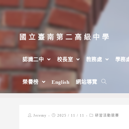
跳
轉
至
主
國立臺南第二高級中學
要
內
認識二中
校長室
教務處
學務
容
國立竹山高級中學辦理「媒體素養教育」
榮譽榜
English
網站導覽
>
2025 年
>
11 月
>
11 日
>
研習活動競賽
Post
Post
Post
Jeremy
2025 / 11 / 11
研習活動競賽
author:
published:
category: