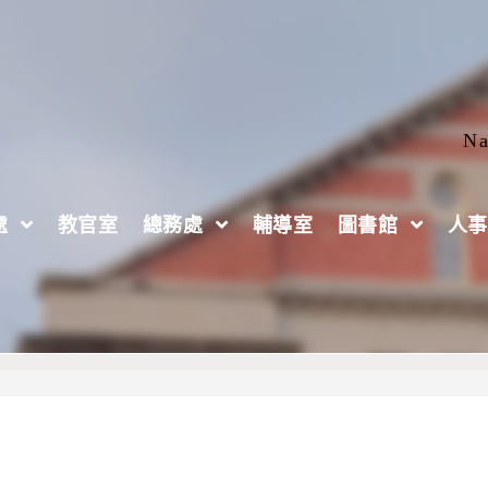
Na
處
教官室
總務處
輔導室
圖書館
人事
教師增能研習