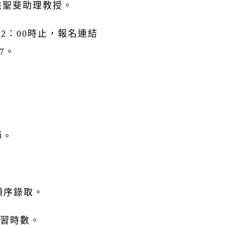
洪聖斐助理教授。
12：00時止，報名連結
S7。
師。
順序錄取。
研習時數。