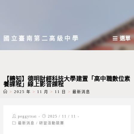
跳
轉
至
主
國立臺南第二高級中學
選單
要
內
容
【轉知】德明財經科技大學建置「高中職數位素
養課程」線上影音課程
>
2025 年
>
11 月
>
11 日
>
最新消息
Post
Post
peggytsai
2025 / 11 / 11
author:
published:
Post
最新消息
/
研習活動競賽
category: