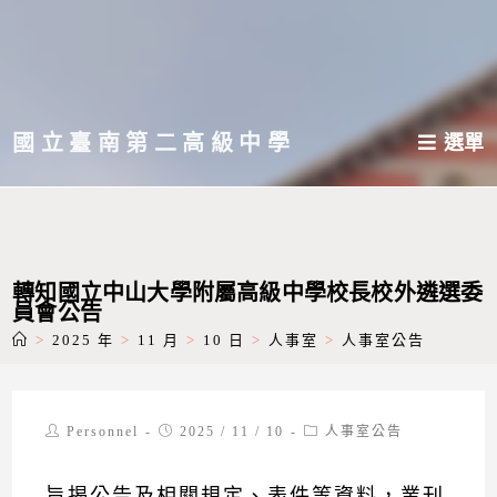
跳
轉
至
主
國立臺南第二高級中學
選單
要
內
容
轉知國立中山大學附屬高級中學校長校外遴選委
員會公告
>
2025 年
>
11 月
>
10 日
>
人事室
>
人事室公告
Post
Post
Post
Personnel
2025 / 11 / 10
人事室公告
author:
published:
category:
旨揭公告及相關規定、表件等資料，業刊