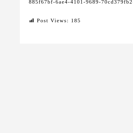
885f67bf-6ae4-4101-9689-70cd379fb
Post Views:
185