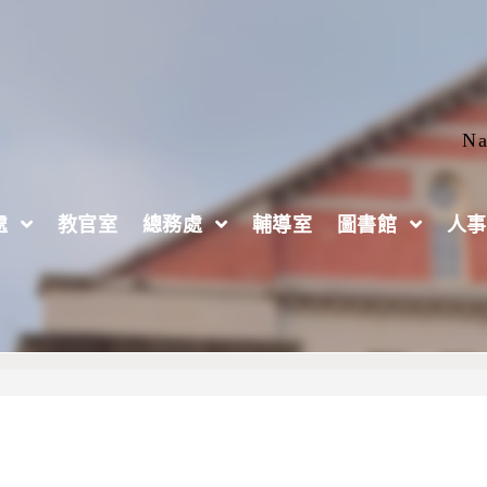
Na
處
教官室
總務處
輔導室
圖書館
人事