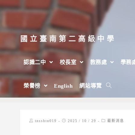
跳
轉
至
主
國立臺南第二高級中學
要
內
認識二中
校長室
教務處
學務
容
國立中山大學舉辦「海洋專題展」
榮譽榜
English
網站導覽
>
2025 年
>
10 月
>
29 日
>
最新消息
Post
Post
Post
tnsshtn019
2025 / 10 / 29
最新消息
author:
published:
category: