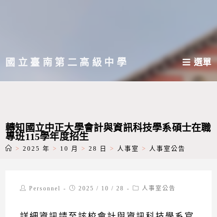
跳
轉
至
主
國立臺南第二高級中學
選單
要
內
容
轉知國立中正大學會計與資訊科技學系碩士在職
專班115學年度招生
>
2025 年
>
10 月
>
28 日
>
人事室
>
人事室公告
Post
Post
Post
Personnel
2025 / 10 / 28
人事室公告
author:
published:
category:
詳細資訊請至該校會計與資訊科技學系官