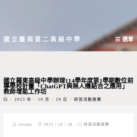
跳
轉
至
主
國立臺南第二高級中學
選單
要
內
容
國立羅東高級中學辦理114學年度第1學期數位前
導學校計畫「ChatGPT與無人機結合之應用」
教師增能工作坊
>
2025 年
>
10 月
>
28 日
>
研習活動競賽
Post
Post
Post
Jeremy
2025 / 10 / 28
研習活動競賽
author:
published:
category: