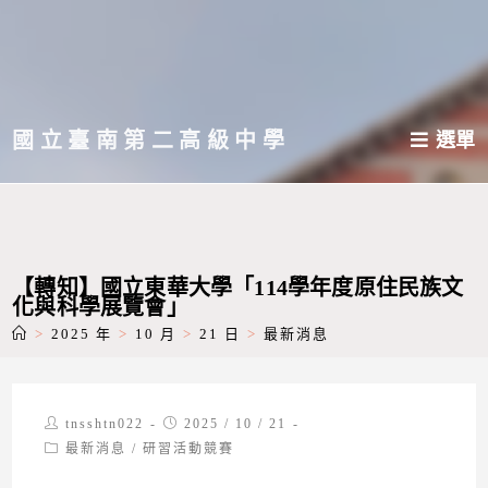
跳
轉
至
主
國立臺南第二高級中學
選單
要
內
容
【轉知】國立東華大學「114學年度原住民族文
化與科學展覽會」
>
2025 年
>
10 月
>
21 日
>
最新消息
Post
Post
tnsshtn022
2025 / 10 / 21
author:
published:
Post
最新消息
/
研習活動競賽
category: