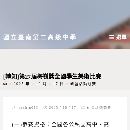
跳
轉
至
主
國立臺南第二高級中學
選單
要
內
容
[轉知]第27屆梅嶺獎全國學生美術比賽
>
2025 年
>
10 月
>
17 日
>
研習活動競賽
Post
Post
Post
tnsshtn013
2025 / 10 / 17
研習活動競賽
author:
published:
category:
(一)參賽資格：全國各公私立高中、高