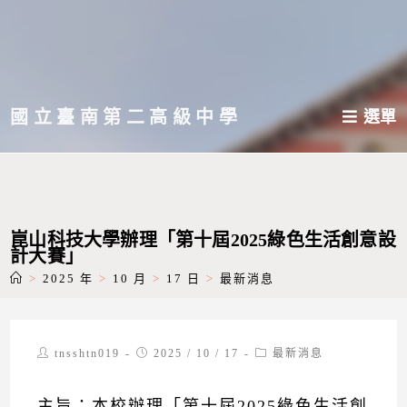
跳
轉
至
主
國立臺南第二高級中學
選單
要
內
容
崑山科技大學辦理「第十屆2025綠色生活創意設
計大賽」
>
2025 年
>
10 月
>
17 日
>
最新消息
Post
Post
Post
tnsshtn019
2025 / 10 / 17
最新消息
author:
published:
category:
主旨：本校辦理「第十屆2025綠色生活創