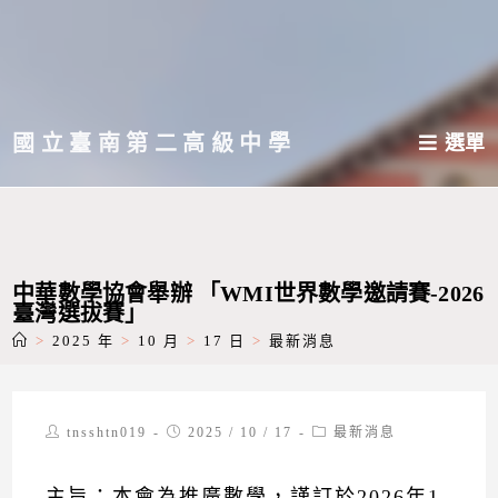
跳
轉
至
主
國立臺南第二高級中學
選單
要
內
容
中華數學協會舉辦 「WMI世界數學邀請賽-2026
臺灣選拔賽」
>
2025 年
>
10 月
>
17 日
>
最新消息
Post
Post
Post
tnsshtn019
2025 / 10 / 17
最新消息
author:
published:
category:
主旨：本會為推廣數學，謹訂於2026年1