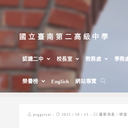
跳
轉
至
主
國立臺南第二高級中學
要
內
認識二中
校長室
教務處
學務
容
【轉知】醒吾科技大學商管學院舉辦｢柴｣
榮譽榜
English
網站導覽
>
2025 年
>
10 月
>
15 日
>
最新消息
Post
Post
Post
peggytsai
2025 / 10 / 15
最新消息
/
研習
author:
published:
category: