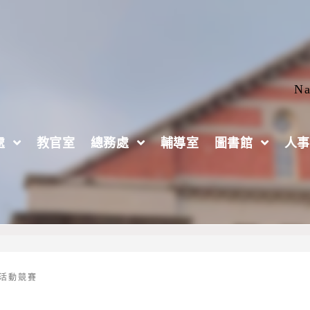
Na
處
教官室
總務處
輔導室
圖書館
人事
圓滾滾-醒吾商業創意實驗室活動
活動競賽