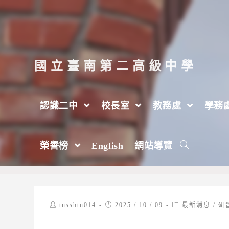
跳
轉
至
主
國立臺南第二高級中學
要
內
認識二中
校長室
教務處
學務
容
「第22屆清華盃全國高級中學化學科能力
榮譽榜
English
網站導覽
>
2025 年
>
10 月
>
9 日
>
教務處
>
設備組
Post
Post
Post
tnsshtn014
2025 / 10 / 09
最新消息
/
研
author:
published:
category: