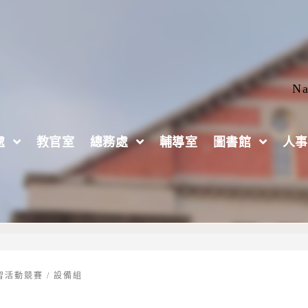
Na
處
教官室
總務處
輔導室
圖書館
人事
競賽」應考重要提醒
習活動競賽
/
設備組