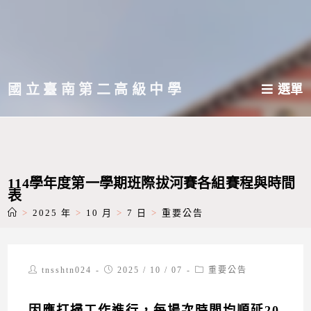
跳
轉
至
主
國立臺南第二高級中學
選單
要
內
容
114學年度第一學期班際拔河賽各組賽程與時間
表
>
2025 年
>
10 月
>
7 日
>
重要公告
Post
Post
Post
tnsshtn024
2025 / 10 / 07
重要公告
author:
published:
category:
因應打掃工作進行，每場次時間均順延20