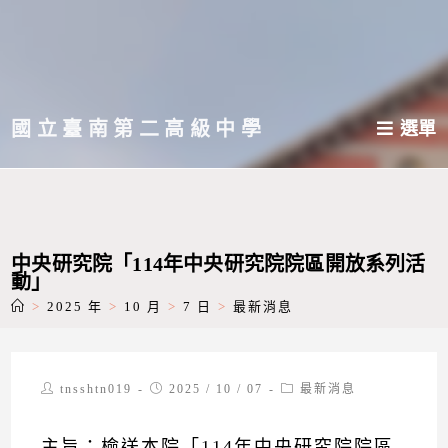
跳
轉
至
主
國立臺南第二高級中學
選單
要
內
容
中央研究院「114年中央研究院院區開放系列活
動」
>
2025 年
>
10 月
>
7 日
>
最新消息
Post
Post
Post
tnsshtn019
2025 / 10 / 07
最新消息
author:
published:
category:
主旨：檢送本院「114年中央研究院院區