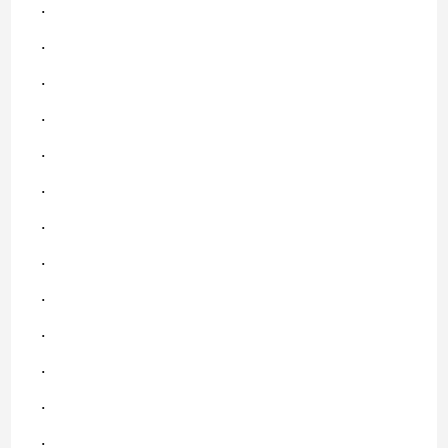
.
.
.
.
.
.
.
.
.
.
.
.
.