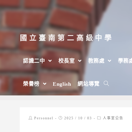
跳
轉
至
主
國立臺南第二高級中學
要
內
認識二中
校長室
教務處
學務
容
轉知國立暨南國際大學中國語文學系115
榮譽榜
English
網站導覽
>
2025 年
>
10 月
>
3 日
>
人事室
>
人事室公告
Post
Post
Post
Personnel
2025 / 10 / 03
人事室公告
author:
published:
category: