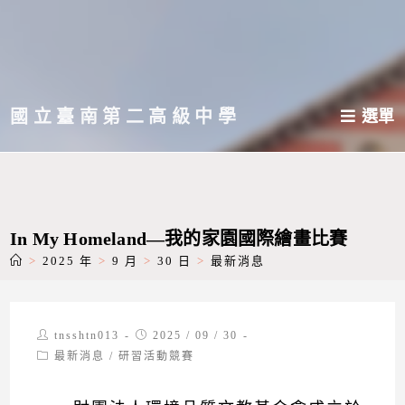
跳
轉
至
主
國立臺南第二高級中學
選單
要
內
容
In My Homeland—我的家園國際繪畫比賽
>
2025 年
>
9 月
>
30 日
>
最新消息
Post
Post
tnsshtn013
2025 / 09 / 30
author:
published:
Post
最新消息
/
研習活動競賽
category: