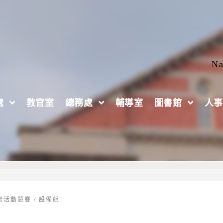
Na
處
教官室
總務處
輔導室
圖書館
人事
習活動競賽
/
設備組