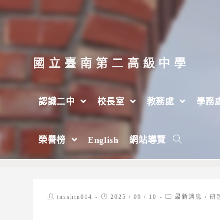
跳
轉
至
主
國立臺南第二高級中學
要
內
認識二中
校長室
教務處
學務
容
【設備組】2026年臺灣國際科學展覽會
榮譽榜
English
網站導覽
>
2025 年
>
9 月
>
10 日
>
教務處
>
設備組
Post
Post
Post
tnsshtn014
2025 / 09 / 10
最新消息
/
研
author:
published:
category: