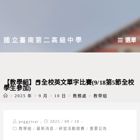
跳
轉
至
主
國立臺南第二高級中學
選單
要
內
容
【教學組】📕全校英文單字比賽(9/18第5節全校
學生參加)
>
2025 年
>
9 月
>
10 日
>
教務處
>
教學組
Post
Post
peggytsai
2025 / 09 / 10
author:
published:
Post
教學組
/
最新消息
/
研習活動競賽
/
重要公告
category: