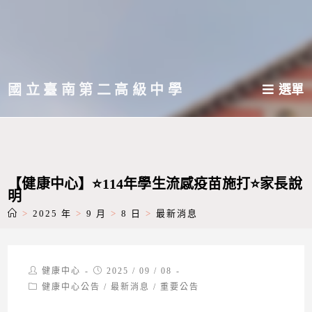
跳
轉
至
主
國立臺南第二高級中學
選單
要
內
容
【健康中心】⭐114年學生流感疫苗施打⭐家長說
明
>
2025 年
>
9 月
>
8 日
>
最新消息
Post
Post
健康中心
2025 / 09 / 08
author:
published:
Post
健康中心公告
/
最新消息
/
重要公告
category: