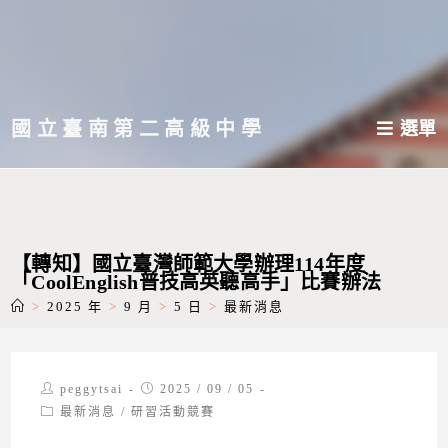
跳
轉
至
主
國立臺南第二高級中學
選單
要
內
容
【轉知】國立臺灣師範大學辦理114年度
「CoolEnglish普技高英聽高手」比賽辦法
>
2025 年
>
9 月
>
5 日
>
最新消息
Post
Post
peggytsai
2025 / 09 / 05
author:
published:
Post
最新消息
/
研習活動競賽
category: