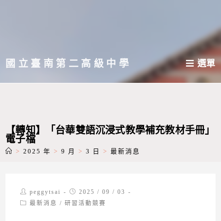
跳
轉
至
主
國立臺南第二高級中學
選單
要
內
容
【轉知】「台華雙語沉浸式教學補充教材手冊」
電子檔
>
2025 年
>
9 月
>
3 日
>
最新消息
Post
Post
peggytsai
2025 / 09 / 03
author:
published:
Post
最新消息
/
研習活動競賽
category: