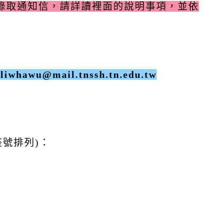
錄取通知信，請詳讀裡面的說明事項，並依
u@mail.tnssh.tn.edu.tw
座號排列)：