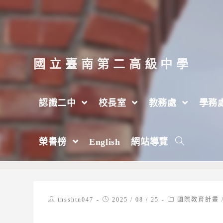
跳
轉
至
主
國立臺南第二高級中學
要
內
認識二中
校長室
教務處
學務
容
★終於揭曉★–2025臺南二中赴日本國際
榮譽榜
English
網站導覽
>
2025 年
>
8 月
>
25 日
>
圖書館
Post
Post
Post
tnsshtn047
2025 / 08 / 25
國際教育計畫
author:
published:
category: