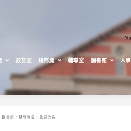
Na
處
教官室
總務處
輔導室
圖書館
人事
教育旅行錄取名單
/
圖書館
/
最新消息
/
重要公告