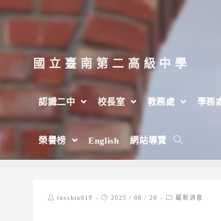
跳
轉
至
主
國立臺南第二高級中學
要
內
認識二中
校長室
教務處
學務
容
國立中央大學114年9月13日辦理線上講座:
榮譽榜
English
網站導覽
>
2025 年
>
8 月
>
20 日
>
最新消息
Post
Post
Post
tnsshtn019
2025 / 08 / 20
最新消息
author:
published:
category: