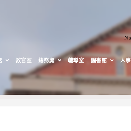
Na
處
教官室
總務處
輔導室
圖書館
人事
《蓋婭科普講座系 列 51》