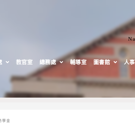
Na
處
教官室
總務處
輔導室
圖書館
人事
、高中(職)之清寒優秀學生獎助學金」【校外審核，收
助學金