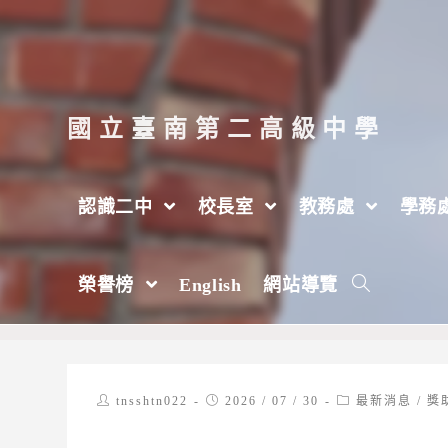
跳
轉
至
主
國立臺南第二高級中學
要
內
認識二中
校長室
教務處
學務
容
台南市尚余慈善事業基金會「115學年度國中
榮譽榜
English
網站導覽
>
2026 年
>
7 月
>
30 日
>
獎助學金
Post
Post
Post
tnsshtn022
2026 / 07 / 30
最新消息
/
獎
author:
published:
category: