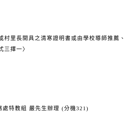
或村里長開具之清寒證明書或由學校導師推薦、
式三擇一〉
特教組 嚴先生辦理 (分機321)