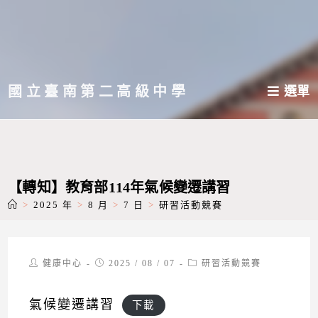
跳
轉
至
主
國立臺南第二高級中學
選單
要
內
容
【轉知】教育部114年氣候變遷講習
>
2025 年
>
8 月
>
7 日
>
研習活動競賽
Post
Post
Post
健康中心
2025 / 08 / 07
研習活動競賽
author:
published:
category:
氣候變遷講習
下載