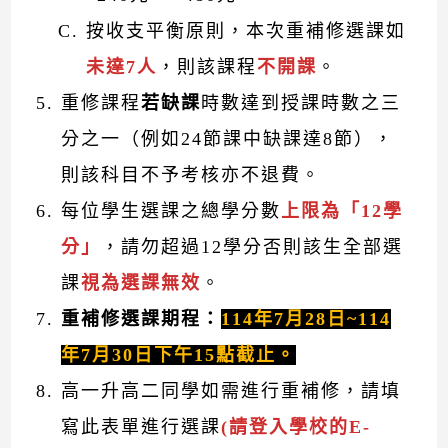
按收支平衡原則，本次重補修選課如
未達7人
，則該課程
不開課
。
重修課程
若缺課
時數達到授課時數之三
分之一（例如24節課中缺課達8節），
則該科目不予考核亦不退費。
每位學生選課之總學分數
上限為「12學
分」
，請勿超過12學分否則該生全部選
課
視為選課無效
。
重補修選課期程：
114年7月28日~114
年7月30日下午15點截止。
高一升高二同學如需進行重補修，請填
寫此表單進行選課
(請登入學校的E-