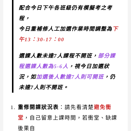
配合今日下午各班級仍有模擬考之考
程，
今日重補修人工加選作業時間調整為
下
午13：30-17：00
選課人數未達7人課程不開班，
部分課
程選課人數為5-6人
，視今日加選狀
況，如
加選後人數達7人則可開班
，仍
未達7人則不開班。
重修開課狀況表
：請先看清楚
避免衝
堂
，自己留意上課時間，若衝堂、缺課
後果自