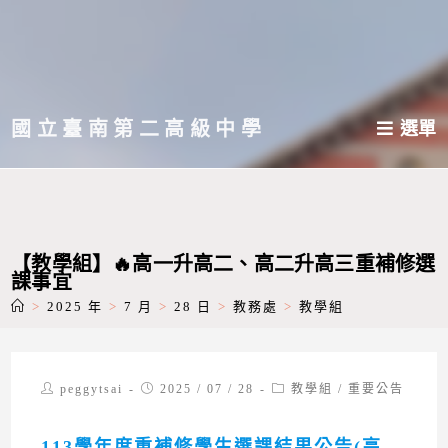
跳
轉
至
主
國立臺南第二高級中學
選單
要
內
容
【教學組】🔥高一升高二、高二升高三重補修選
課事宜
>
2025 年
>
7 月
>
28 日
>
教務處
>
教學組
Post
Post
Post
peggytsai
2025 / 07 / 28
教學組
/
重要公告
author:
published:
category:
113學年度重補修學生選課結果公告(高