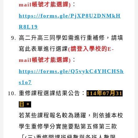
mail帳號才能選課)
：
https://forms.gle/PjXP8U2DNMkH
R8L19
高二升高三同學如需進行重補修，請填
寫此表單進行選課
(請登入學校的E-
mail帳號才能選課)
：
https://forms.gle/Q5vykC4YHCHSh
s1o7
重修課程選課結果公告：
114年07月31
日。
若某些課程報名較為踴躍，則依據本校
學生重修學分實施要點第五條第三款
「(三)重修開課班級數與各班人數限