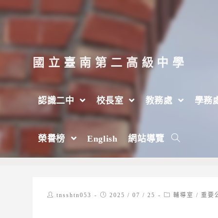
跳
轉
至
主
國立臺南第二高級中學
要
內
認識二中
校長室
教務處
學務
容
【輔導室】大學考試分發入學選填志願輔
榮譽榜
English
網站導覽
>
2025 年
>
7 月
>
25 日
>
輔導室
Post
Post
Post
tnsshtn053
2025 / 07 / 25
輔導室
/
重要
author:
published:
category: