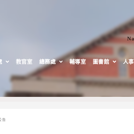
Na
處
教官室
總務處
輔導室
圖書館
人事
導講座
公告