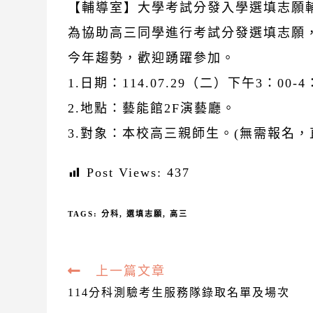
【輔導室】大學考試分發入學選填志願
為協助高三同學進行考試分發選填志願
今年趨勢，歡迎踴躍參加。
1.日期：114.07.29（二）下午3：00-4
2.地點：藝能館2F演藝廳。
3.對象：本校高三親師生。(無需報名，
Post Views:
437
TAGS:
分科
,
選填志願
,
高三
Read
上一篇文章
more
114分科測驗考生服務隊錄取名單及場次
articles