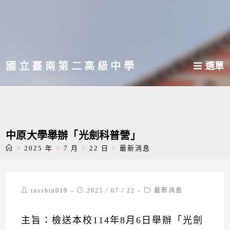
跳
轉
至
主
國立臺南第二高級中學
選單
要
內
容
中原大學舉辦「光劍科普營」
>
2025 年
>
7 月
>
22 日
>
最新消息
Post
Post
Post
tnsshtn019
2025 / 07 / 22
最新消息
author:
published:
category:
主旨：檢送本校114年8月6日舉辦「光劍