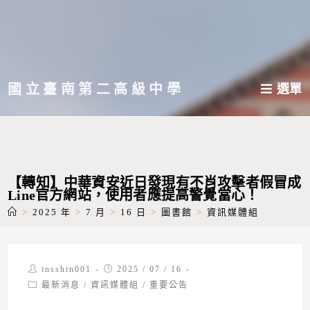
跳
轉
至
主
國立臺南第二高級中學
選單
要
內
容
【轉知】中華資安近日發現有不肖攻擊者假冒成
Line官方網站，使用者應提高警覺當心！
>
2025 年
>
7 月
>
16 日
>
圖書館
>
資訊媒體組
Post
Post
tnsshtn001
2025 / 07 / 16
author:
published:
Post
最新消息
/
資訊媒體組
/
重要公告
category: