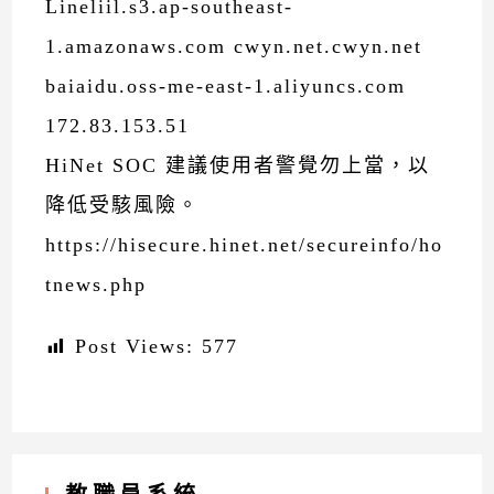
Lineliil.s3.ap-southeast-
1.amazonaws.com cwyn.net.cwyn.net
baiaidu.oss-me-east-1.aliyuncs.com
172.83.153.51
HiNet SOC 建議使用者警覺勿上當，以
降低受駭風險。
https://hisecure.hinet.net/secureinfo/ho
tnews.php
Post Views:
577