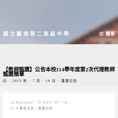
跳
轉
至
主
國立臺南第二高級中學
選單
要
內
容
【教師甄選】公告本校114學年度第2次代理教師
甄選簡章
>
2025 年
>
7 月
>
16 日
>
重要公告
Post
Post
Personnel
2025 / 07 / 16
author:
published:
Post
人事室公告
/
重要公告
category: