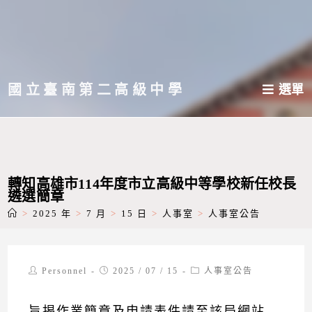
跳
轉
至
主
國立臺南第二高級中學
選單
要
內
容
轉知高雄市114年度市立高級中等學校新任校長
遴選簡章
>
2025 年
>
7 月
>
15 日
>
人事室
>
人事室公告
Post
Post
Post
Personnel
2025 / 07 / 15
人事室公告
author:
published:
category:
旨揭作業簡章及申請表件請至該局網站