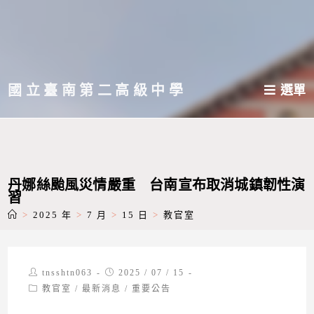
跳
轉
至
主
國立臺南第二高級中學
選單
要
內
容
丹娜絲颱風災情嚴重 台南宣布取消城鎮韌性演
習
>
2025 年
>
7 月
>
15 日
>
教官室
Post
Post
tnsshtn063
2025 / 07 / 15
author:
published:
Post
教官室
/
最新消息
/
重要公告
category: