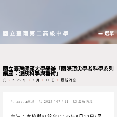
跳
轉
至
主
國立臺南第二高級中學
選單
要
內
容
國立臺灣師範大學舉辦「國際頂尖學者科學系列
講座：漫談科學與藝術」
>
2025 年
>
7 月
>
11 日
>
最新消息
Post
Post
Post
tnsshtn019
2025 / 07 / 11
最新消息
author:
published:
category:
主旨：本校擬訂於今(114)年8月12日(星