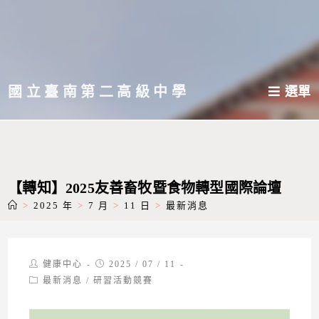
跳
轉
至
主
國立臺南第二高級中學
選單
要
內
容
【轉知】2025友善畜牧暨食物轉型國際論壇
>
2025 年
>
7 月
>
11 日
>
最新消息
Post
Post
健康中心
2025 / 07 / 11
author:
published:
Post
最新消息
/
研習活動競賽
category: