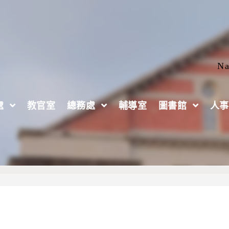
Na
處
教官室
總務處
輔導室
圖書館
人事