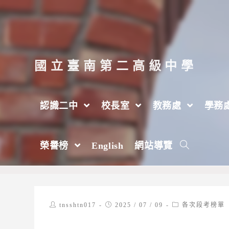
跳
轉
至
主
國立臺南第二高級中學
要
內
認識二中
校長室
教務處
學務
容
113-2期末考類組成績優良學生(高二)
榮譽榜
English
網站導覽
>
2025 年
>
7 月
>
9 日
>
各次段考榜單
Post
Post
Post
tnsshtn017
2025 / 07 / 09
各次段考榜單
author:
published:
category: