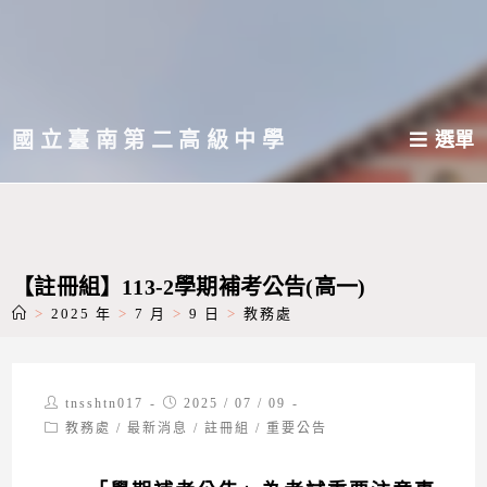
跳
轉
至
主
國立臺南第二高級中學
選單
要
內
容
【註冊組】113-2學期補考公告(高一)
>
2025 年
>
7 月
>
9 日
>
教務處
Post
Post
tnsshtn017
2025 / 07 / 09
author:
published:
Post
教務處
/
最新消息
/
註冊組
/
重要公告
category: