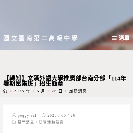
跳
轉
至
主
國立臺南第二高級中學
選單
要
內
容
【轉知】文藻外語大學推廣部台南分部「114年
暑期密集班」招生簡章
>
2025 年
>
6 月
>
26 日
>
最新消息
Post
Post
peggytsai
2025 / 06 / 26
author:
published:
Post
最新消息
/
研習活動競賽
category: