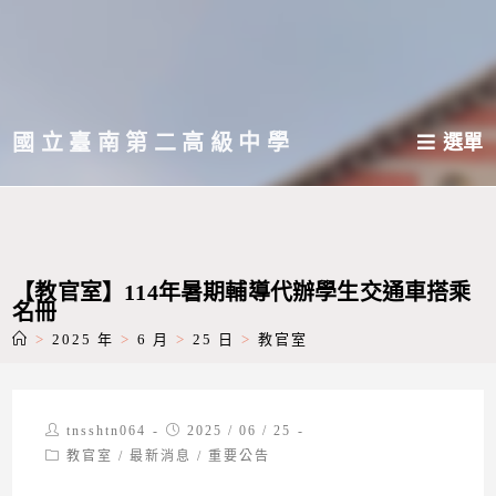
跳
轉
至
主
國立臺南第二高級中學
選單
要
內
容
【教官室】114年暑期輔導代辦學生交通車搭乘
名冊
>
2025 年
>
6 月
>
25 日
>
教官室
Post
Post
tnsshtn064
2025 / 06 / 25
author:
published:
Post
教官室
/
最新消息
/
重要公告
category: