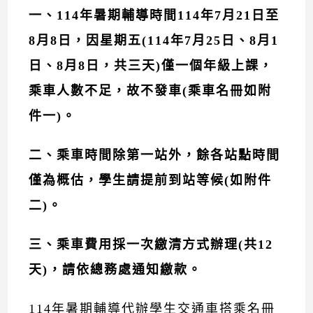
一、
114
年暑期輔導時間
114
年
7
月
21
日至
8
月
8
日，因星期五
(114
年
7
月
25
日、
8
月
1
日、
8
月
8
日，共三天
)
僅一個年級上課，
乘車人數不足，故不發車(乘車名冊如附
件一)。
二、乘車時間除第一站外，餘各站點時間
僅為概估，學生請提前到站等候(如附件
二)。
三、乘車費用採一次繳清方式辦理(共12
天)，請依總務處通知繳款。
114年暑期輔導代辦學生交通車搭乘名冊