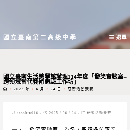
跳
轉
至
主
國立臺南第二高級中學
選單
要
內
容
國立臺南生活美學館辦理114年度「發笑實驗室–
跨領域當代藝術體驗工作坊」
>
2025 年
>
6 月
>
24 日
>
研習活動競賽
Post
Post
Post
tnsshtn016
2025 / 06 / 24
研習活動競賽
author:
published:
category:
一、「發笑實驗室」為名，邀請多位專業