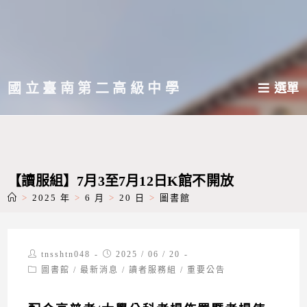
跳
轉
至
主
國立臺南第二高級中學
選單
要
內
容
【讀服組】7月3至7月12日K館不開放
>
2025 年
>
6 月
>
20 日
>
圖書館
Post
Post
tnsshtn048
2025 / 06 / 20
author:
published:
Post
圖書館
/
最新消息
/
讀者服務組
/
重要公告
category: