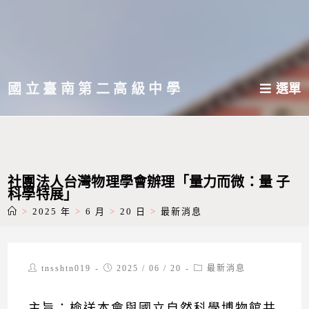
跳
轉
至
主
國立臺南第二高級中學
選單
要
內
容
社團法人台灣物理學會辦理「量力而微：量 子
科學特展」
>
2025 年
>
6 月
>
20 日
>
最新消息
Post
Post
Post
tnsshtn019
2025 / 06 / 20
最新消息
author:
published:
category:
主旨：檢送本會與國立自然科學博物館共