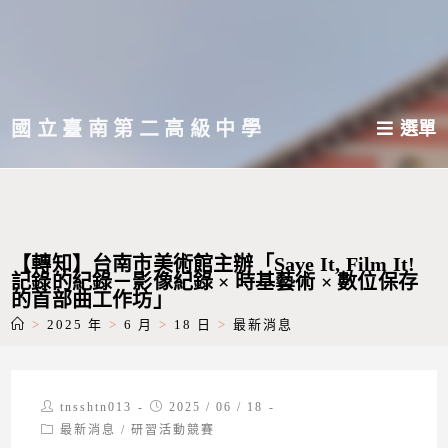
跳
轉
至
主
國立臺南第二高級中學
選單
要
內
容
【轉知】台南市美術館主辦「Save It, Film It!
記錄的紀錄－影像紀錄 × 時基藝術 × 數位保存
的首部曲工作坊」
>
2025 年
>
6 月
>
18 日
>
最新消息
Post
Post
tnsshtn013
2025 / 06 / 18
author:
published:
Post
最新消息
/
研習活動競賽
category: